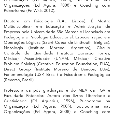
Organização (Ed Agora, 2005), Sociodrama nas
Organizações (Ed Agora, 2008) e Coaching com
Psicodrama (Ed Wak, 2012).
Doutora em Psicologia (UAL, Lisboa). É Mestre
Multidisciplinar em Educação e Administração de
Empresa pela Universidade São Marcos e Licenciada em
Pedagogia e Psicologia Educacional. Especialização em
Operações Lógicas (Sacré Coeur de Linthouth, Bélgica),
Nosologia (Instituto Moreno, Argentina), Círculo
Controle de Qualidade (Instituto Liorenzo Torres,
México), Assertividade (UNAM, México), Creative
Problem Solving (Creative Education Foundation, EUA),
Direct Group (Institute Moreno de Beacon, EUA),
Fenomenologia (USP, Brasil) e Psicodrama Pedagógico
(Reverso, Brasil).
Professora da pós graduação e do MBA da FGV e
Faculdade Potenciar. Autora dos livros Liberdade e
Criatividade (Ed Aquarius, 1996), Psicodrama na
Organização (Ed Agora, 2005), Sociodrama nas
Organizações (Ed Agora, 2008) e Coaching com