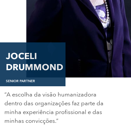
JOCELI
DRUMMOND
SENIOR PARTNER
“A escolha da visão humanizadora
dentro das organizações faz parte da
minha experiência profissional e das
minhas convicções.”