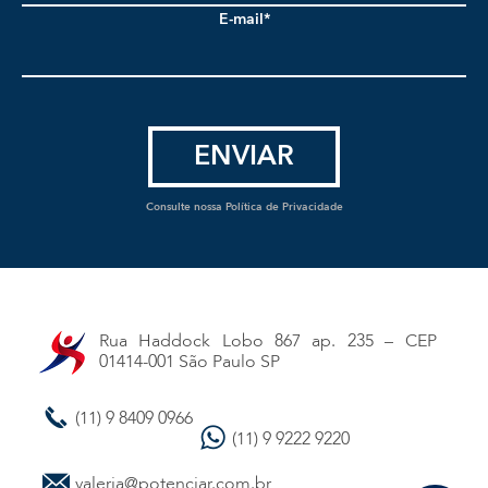
E-mail*
Consulte nossa Política de Privacidade
Rua Haddock Lobo 867 ap. 235 – CEP
01414-001 São Paulo SP
(11) 9 8409 0966
(11) 9 9222 9220
valeria@potenciar.com.br