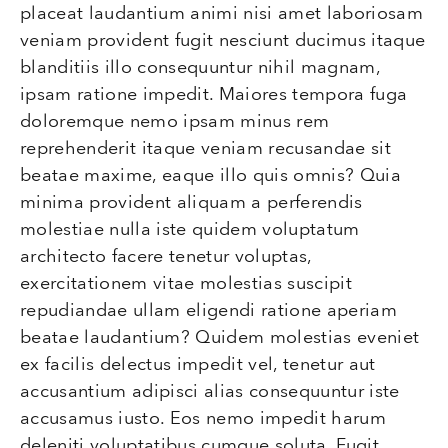
placeat laudantium animi nisi amet laboriosam
veniam provident fugit nesciunt ducimus itaque
blanditiis illo consequuntur nihil magnam,
ipsam ratione impedit. Maiores tempora fuga
doloremque nemo ipsam minus rem
reprehenderit itaque veniam recusandae sit
beatae maxime, eaque illo quis omnis? Quia
minima provident aliquam a perferendis
molestiae nulla iste quidem voluptatum
architecto facere tenetur voluptas,
exercitationem vitae molestias suscipit
repudiandae ullam eligendi ratione aperiam
beatae laudantium? Quidem molestias eveniet
ex facilis delectus impedit vel, tenetur aut
accusantium adipisci alias consequuntur iste
accusamus iusto. Eos nemo impedit harum
deleniti voluptatibus cumque soluta. Fugit