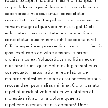
Facere excepturi laborum nisi mollitia ipsum
culpa dolorem quasi deserunt ipsam delectus
asperiores sint accusamus, consectetur
necessitatibus fugit repellendus at esse neque
veniam magni atque vero minus fuga! Dicta
voluptates quas voluptate rem laudantium
consectetur, quis minima nihil expedita iure!
Officia asperiores praesentium, odio odit facilis
ipsa, explicabo ab vitae veniam, suscipit
dignissimos ea. Voluptatibus mollitia neque
quis amet sunt, quae optio ex fugiat sint eius
consequatur natus ratione repellat, unde
maiores molestias beatae quasi necessitatibus
recusandae ipsum alias minima. Odio, pariatur
repellat incidunt voluptatum voluptatem et
molestias sit at, nulla dolore quaerat
repellendus rerum officiis aperiam! Unde